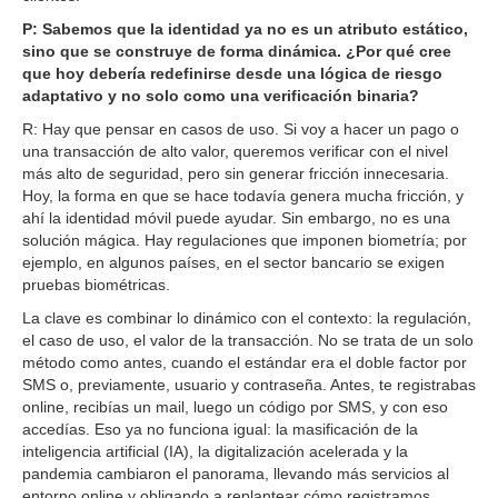
P: Sabemos que la identidad ya no es un atributo estático,
sino que se construye de forma dinámica. ¿Por qué cree
que hoy debería redefinirse desde una lógica de riesgo
adaptativo y no solo como una verificación binaria?
R: Hay que pensar en casos de uso. Si voy a hacer un pago o
una transacción de alto valor, queremos verificar con el nivel
más alto de seguridad, pero sin generar fricción innecesaria.
Hoy, la forma en que se hace todavía genera mucha fricción, y
ahí la identidad móvil puede ayudar. Sin embargo, no es una
solución mágica. Hay regulaciones que imponen biometría; por
ejemplo, en algunos países, en el sector bancario se exigen
pruebas biométricas.
La clave es combinar lo dinámico con el contexto: la regulación,
el caso de uso, el valor de la transacción. No se trata de un solo
método como antes, cuando el estándar era el doble factor por
SMS o, previamente, usuario y contraseña. Antes, te registrabas
online, recibías un mail, luego un código por SMS, y con eso
accedías. Eso ya no funciona igual: la masificación de la
inteligencia artificial (IA), la digitalización acelerada y la
pandemia cambiaron el panorama, llevando más servicios al
entorno online y obligando a replantear cómo registramos,