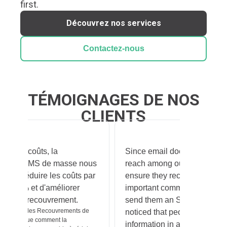
first.
Découvrez nos services
Contactez-nous
TÉMOIGNAGES DE NOS
CLIENTS
Since email doesn't have much
"We have 
nous
reach among our customers, to
delinquen
s par
ensure they receive and read
implemen
important communications, we
messagin
Manuel Espin
send them an SMS. We have
how they us
 de
noticed that people regard the
customer ser
information in a text message as
Business to 