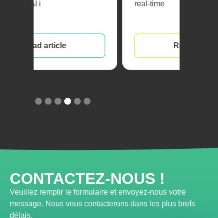
real-time
busi
Read article
Slide 4 of 6.
CONTACTEZ-NOUS !
Veuillez remplir le formulaire et envoyez-nous votre
message. Nous vous contacterons dans les plus brefs
délais.