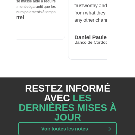
duire
and increase
trustworthy and serious, different
e les
Manuel 
temps.
from what they receive through
Ultra Card
any other channel.
Daniel Pauletich
Banco de Córdoba
Slide 4 of 6.
RESTEZ INFORMÉ
AVEC
LES
DERNIÈRES MISES À
JOUR
Voir toutes les notes