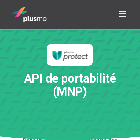
A
P
I
d
e
p
o
r
t
a
b
i
l
i
t
é
(
M
N
P
)