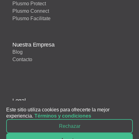
Plusmo Protect
Plusmo Connect
Plusmo Facilitate
Nuestra Empresa
Blog
Contacto
Legal
Condiciones de servicio
Este sitio utiliza cookies para ofrecerte la mejor
experiencia.
Términos y condiciones
© 2026 Plusmo. Todos los derechos
Rechazar
reservados