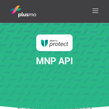
M
N
P
A
P
I