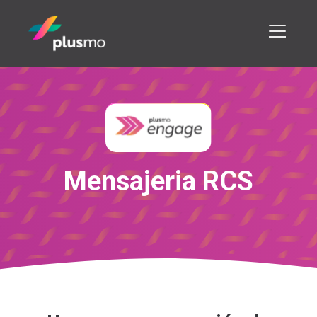
M
e
n
s
a
j
e
r
i
a
R
C
S